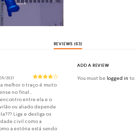
REVIEWS (63)
ADD A REVIEW
You must be
logged in
to 
05/2021
a melhor o traço é muito
Rated
4
out of 5
ense no final…
 encontro entre ela e o
vilão ou aliado depende
la??? Liga e desliga os
dade civil como a
mo a estória está sendo