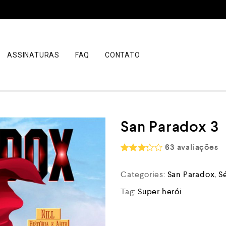
ASSINATURAS
FAQ
CONTATO
San Paradox 3
63
avaliações
Rated
3.25
Categories:
San Paradox
,
S
out of
5
Tag:
Super herói