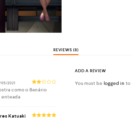
REVIEWS (8)
ADD A REVIEW
You must be
logged in
to 
/05/2021
Rate
ostra como o Benário
d
2
a enteada
out
of 5
ires Katuaki
Rated
5
out of 5