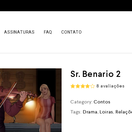
ASSINATURAS
FAQ
CONTATO
Sr. Benario 2
8
avaliações
Rated
4.13
out
Category:
Contos
of 5
Tags:
Drama
,
Loiras
,
Relaçõe