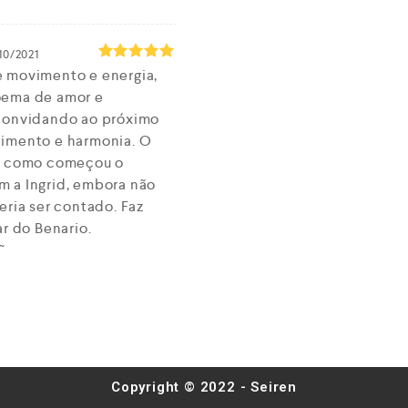
10/2021
e movimento e energia,
Rated
5
out of 5
oema de amor e
 convidando ao próximo
dimento e harmonia. O
de como começou o
 a Ingrid, embora não
eria ser contado. Faz
ar do Benario.
ção…
2022
rio se deu bem , mas ,
Rated
5
out of 5
bem …
Copyright © 2022 - Seiren