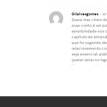
Gilalvesgomes
–
31/
Suave mas cheio d
esse conto é um p
sensibilidade nos
capítulo de enten
que foi sugerido 
relacionamento com
seja essencial, pod
querer estar no lug
Vamos a continua
Griffo.neto
–
21/02/
Muito bom seu Bená
tbm ta mandando 
5 estrelas