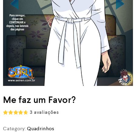
Me faz um Favor?
3
avaliações
Rated
4.67
out
Category:
Quadrinhos
of 5