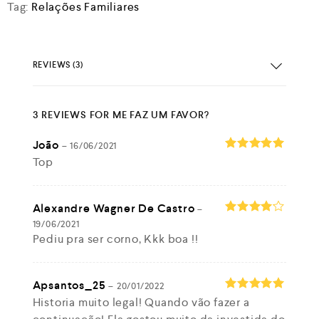
Tag:
Relações Familiares
REVIEWS (3)
3 REVIEWS FOR
ME FAZ UM FAVOR?
João
–
16/06/2021
Top
Rated
5
out of 5
Alexandre Wagner De Castro
–
19/06/2021
Rated
4
Pediu pra ser corno, Kkk boa !!
out of 5
Apsantos_25
–
20/01/2022
Historia muito legal! Quando vão fazer a
Rated
5
out of 5