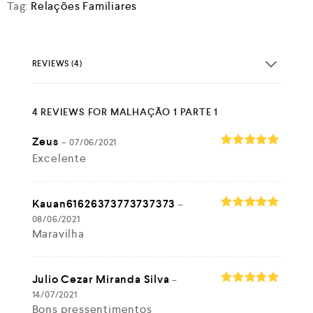
Tag:
Relações Familiares
REVIEWS (4)
4 REVIEWS FOR
MALHAÇÃO 1 PARTE 1
Zeus
–
07/06/2021
Excelente
Rated
5
out of 5
Kauan61626373773737373
–
08/06/2021
Rated
5
Maravilha
out of 5
Julio Cezar Miranda Silva
–
14/07/2021
Rated
5
Bons pressentimentos
out of 5