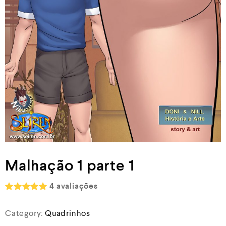
Malhação 1 parte 1
4
avaliações
Rated
5.00
out of 5
Category:
Quadrinhos