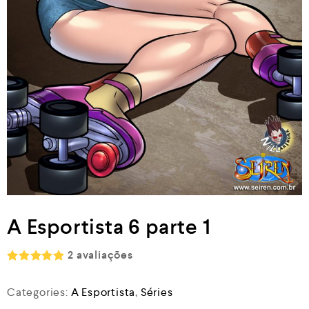
A Esportista 6 parte 1
2
avaliações
Rated
5.00
out of 5
Categories:
A Esportista
,
Séries