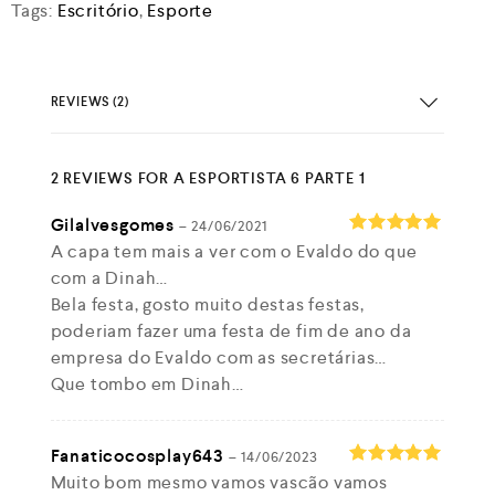
Tags:
Escritório
,
Esporte
REVIEWS (2)
2 REVIEWS FOR
A ESPORTISTA 6 PARTE 1
Gilalvesgomes
–
24/06/2021
A capa tem mais a ver com o Evaldo do que
Rated
5
out of 5
com a Dinah…
Bela festa, gosto muito destas festas,
poderiam fazer uma festa de fim de ano da
empresa do Evaldo com as secretárias…
Que tombo em Dinah…
Fanaticocosplay643
–
14/06/2023
Muito bom mesmo vamos vascão vamos
Rated
5